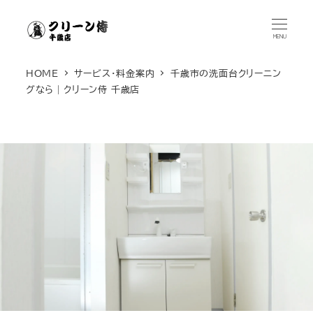
メ
イ
MENU
ン
コ
HOME
サービス・料金案内
千歳市の洗面台クリーニン
グなら｜クリーン侍 千歳店
ン
テ
ン
ツ
へ
移
動